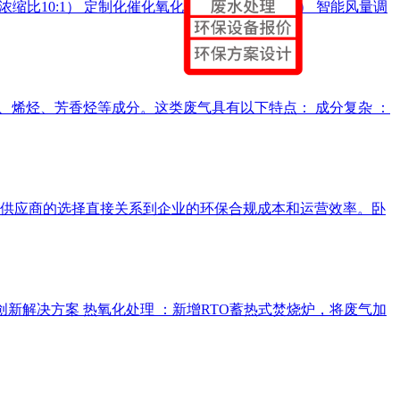
缩（浓缩比10:1） 定制化催化氧化炉（耐氯型催化剂） 智能风量调
、烯烃、芳香烃等成分。这类废气具有以下特点： 成分复杂 ：
供应商的选择直接关系到企业的环保合规成本和运营效率。卧
创新解决方案 热氧化处理 ：新增RTO蓄热式焚烧炉，将废气加