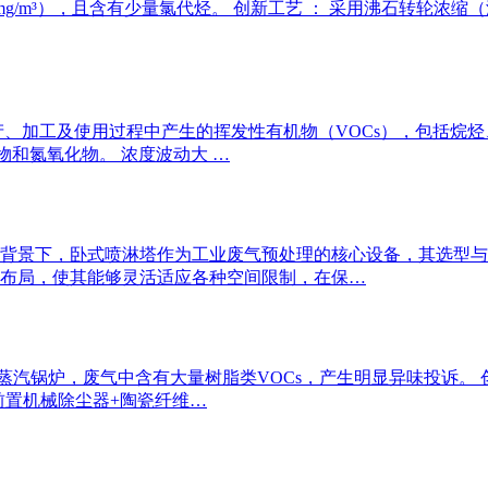
00mg/m³），且含有少量氯代烃。 创新工艺 ： 采用沸石转轮浓
、加工及使用过程中产生的挥发性有机物（VOCs），包括烷烃
物和氮氧化物。 浓度波动大 …
背景下，卧式喷淋塔作为工业废气预处理的核心设备，其选型与
布局，使其能够灵活适应各种空间限制，在保…
h蒸汽锅炉，废气中含有大量树脂类VOCs，产生明显异味投诉。 
：前置机械除尘器+陶瓷纤维…