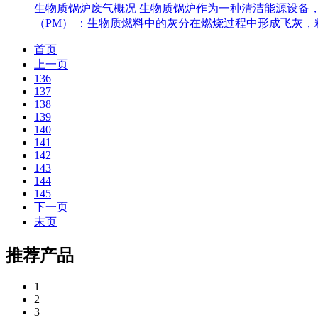
生物质锅炉废气概况 生物质锅炉作为一种清洁能源设备
（PM） ：生物质燃料中的灰分在燃烧过程中形成飞灰，粒径
首页
上一页
136
137
138
139
140
141
142
143
144
145
下一页
末页
推荐产品
1
2
3