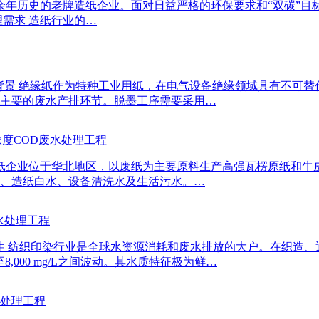
十余年历史的老牌造纸企业。面对日益严格的环保要求和“双碳”
需求 造纸行业的…
项目背景 绝缘纸作为特种工业用纸，在电气设备绝缘领域具有不
主要的废水产排环节。脱墨工序需要采用…
度COD废水处理工程
造纸企业位于华北地区，以废纸为主要原料生产高强瓦楞原纸和牛
、造纸白水、设备清洗水及生活污水。…
水处理工程
水特性 纺织印染行业是全球水资源消耗和废水排放的大户。在织
,000 mg/L之间波动。其水质特征极为鲜…
处理工程