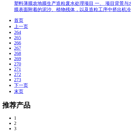
塑料薄膜农地膜生产造粒废水处理项目 一、 项目背景
膜表面附着的泥沙、植物残体，以及造粒工序中挤出机冷
首页
上一页
264
265
266
267
268
269
270
271
272
273
下一页
末页
推荐产品
1
2
3