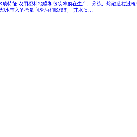
与水质特征 农用塑料地膜和包装薄膜在生产、分拣、熔融造粒过
却水带入的微量润滑油和脱模剂。其水质…