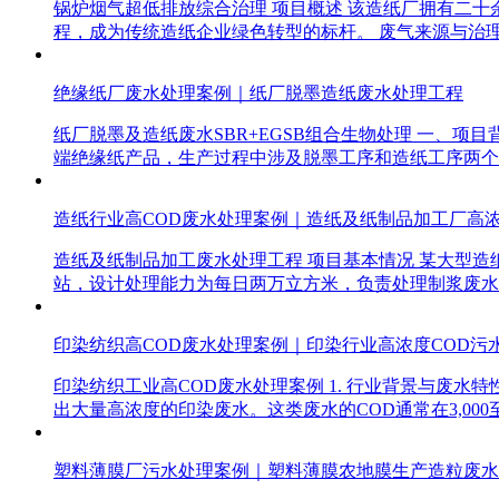
锅炉烟气超低排放综合治理 项目概述 该造纸厂拥有二
程，成为传统造纸企业绿色转型的标杆。 废气来源与治理
绝缘纸厂废水处理案例｜纸厂脱墨造纸废水处理工程
纸厂脱墨及造纸废水SBR+EGSB组合生物处理 一、
端绝缘纸产品，生产过程中涉及脱墨工序和造纸工序两个
造纸行业高COD废水处理案例｜造纸及纸制品加工厂高浓
造纸及纸制品加工废水处理工程 项目基本情况 某大型
站，设计处理能力为每日两万立方米，负责处理制浆废水
印染纺织高COD废水处理案例｜印染行业高浓度COD污
印染纺织工业高COD废水处理案例 1. 行业背景与废
出大量高浓度的印染废水。这类废水的COD通常在3,000至8
塑料薄膜厂污水处理案例｜塑料薄膜农地膜生产造粒废水