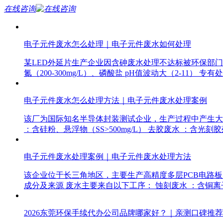
在线咨询
电子元件废水怎么处理｜电子元件废水如何处理
某LED外延片生产企业因含砷废水处理不达标被环保部门限期整
氮（200-300mg/L）、磷酸盐 pH值波动大（2-11） 专
电子元件废水怎么处理方法｜电子元件废水处理案例
该厂为国际知名半导体封装测试企业，生产过程中产生大
：含硅粉、悬浮物（SS>500mg/L） 去胶废水 ：含光刻
电子元件废水处理案例｜电子元件废水处理方法
该企业位于长三角地区，主要生产高精度多层PCB电路板
成分及来源 废水主要来自以下工序： 蚀刻废水 ：含铜离子（
2026东莞环保手续代办公司品牌哪家好？｜亲测口碑推荐