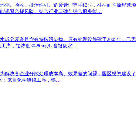
环评、验收、排污许可、危废管理等手续时，往往面临流程繁琐
能规避合规风险。结合行业口碑与综合服务能…
成分复杂且含有特殊污染物。原有处理设施建于2005年，已无
序，铅浓度30-80mg/L 含银废水…
为解决各企业分散处理成本高、效果差的问题，园区投资建设了集
废水：来自化学镀镍工序，镍…