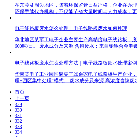
在东莞及周边地区，随着环保监管日益严格，企业在办理
环保手续代办机构，不仅能节省大量时间与人力成本，更
电子线路板废水怎么处理｜电子线路板废水如何处理
华北地区某军工电子企业主要生产高精度电子线路板，废水
600吨/日。 废水成分及来源 含铅废水：来自铅锡合金电镀工
电子线路板废水怎么处理方法｜电子线路板废水处理案例
华南某电子工业园区聚集了20余家电子线路板生产企业，
理+园区集中处理"模式。 废水成分及来源 高浓度含镍
首页
上一页
329
330
331
332
333
334