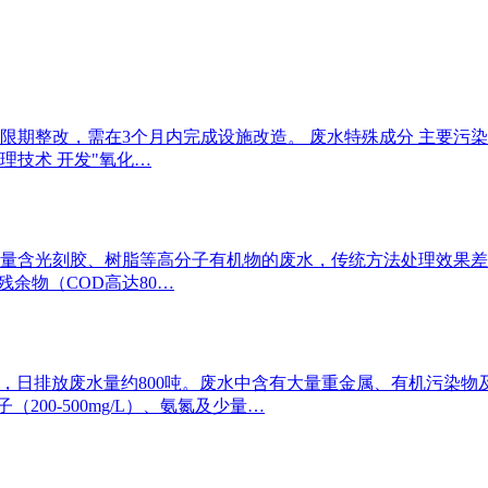
改，需在3个月内完成设施改造。 废水特殊成分 主要污染物：砷（III
有处理技术 开发"氧化…
量含光刻胶、树脂等高分子有机物的废水，传统方法处理效果差，
胶残余物（COD高达80…
，日排放废水量约800吨。废水中含有大量重金属、有机污染物
200-500mg/L）、氨氮及少量…