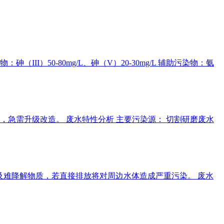
）50-80mg/L、砷（V）20-30mg/L 辅助污染物：氨
急需升级改造。 废水特性分析 主要污染源： 切割研磨废水
及难降解物质，若直接排放将对周边水体造成严重污染。 废水