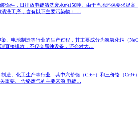
装饰件，日排放电镀清洗废水约150吨。由于当地环保要求提高
和清洗工序，含有以下主要污染物： …
染、电池制造等行业的生产过程，其主要成分为氢氧化钠（NaO
理直接排放，不仅会腐蚀设备，还会对大…
制造、化工生产等行业，其中六价铬（Cr6+）和三价铬（Cr3
关重要。 含铬废气的主要来源 电镀…