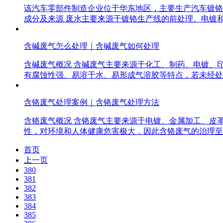
该汽车零部件制造企业位于华东地区，主要生产汽车镀铬
成分及来源 废水主要来源于镀铬生产线的前处理、电镀
含碱废气怎么处理｜含碱废气如何处理
含碱废气概况 含碱废气主要来源于化工、制药、电镀、印
有腐蚀性强、易溶于水、易形成气溶胶等特点，若未经处
含铬废气处理案例｜含铬废气处理方法
含铬废气概况 含铬废气主要来源于电镀、金属加工、皮革
性，对环境和人体健康危害极大，因此含铬废气的治理至
首页
上一页
380
381
382
383
384
385