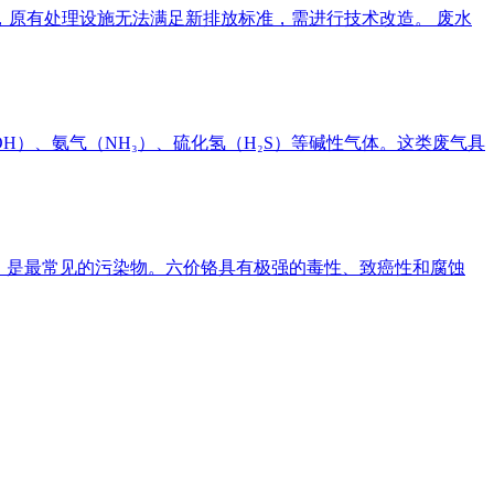
，原有处理设施无法满足新排放标准，需进行技术改造。 废水
H）、氨气（NH₃）、硫化氢（H₂S）等碱性气体。这类废气具
+）是最常见的污染物。六价铬具有极强的毒性、致癌性和腐蚀