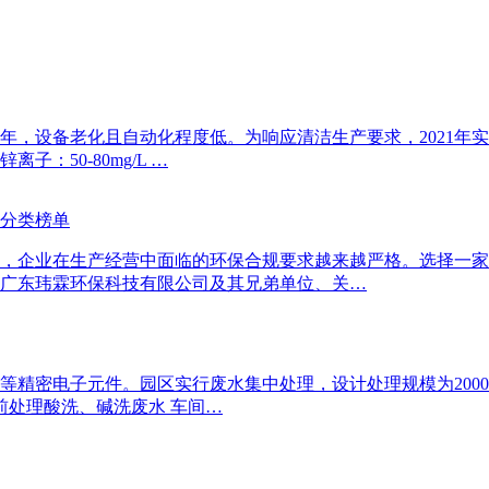
0年，设备老化且自动化程度低。为响应清洁生产要求，2021年实
：50-80mg/L …
力分类榜单
，企业在生产经营中面临的环保合规要求越来越严格。选择一家
广东玮霖环保科技有限公司及其兄弟单位、关…
等精密电子元件。园区实行废水集中处理，设计处理规模为2000
前处理酸洗、碱洗废水 车间…