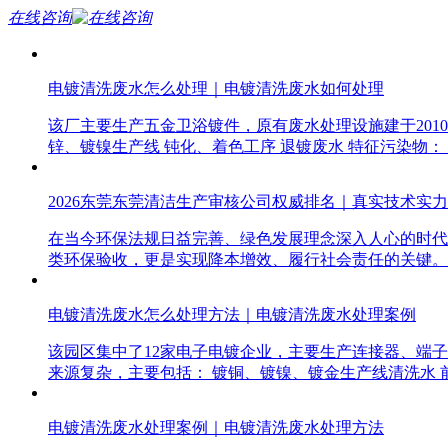
在线咨询
电镀清洗废水怎么处理｜电镀清洗废水如何处理
该厂主要生产五金卫浴镀件，原有废水处理设施建于201
锌、镀镍生产线 钝化、着色工序 退镀废水 特征污染物： 锌离子
2026东莞东莞清洁生产审核公司权威排名｜真实技术实
在当今环保法规日益完善、绿色发展理念深入人心的时代
类环保验收，更是实现降本增效、履行社会责任的关键。
电镀清洗废水怎么处理方法｜电镀清洗废水处理案例
该园区集中了12家电子电镀企业，主要生产连接器、端子
来源复杂，主要包括： 镀铜、镀镍、镀金生产线清洗水 
电镀清洗废水处理案例｜电镀清洗废水处理方法