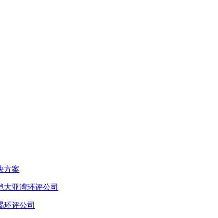
决方案
恺大亚湾环评公司
碣环评公司