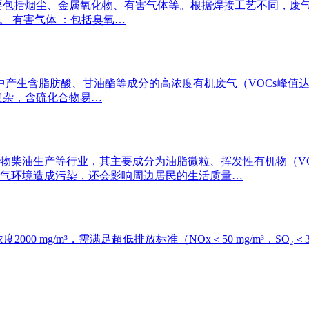
要包括烟尘、金属氧化物、有害气体等。根据焊接工艺不同，废气
中。 有害气体 ：包括臭氧…
生含脂肪酸、甘油酯等成分的高浓度有机废气（VOCs峰值达500
复杂，含硫化合物易…
物柴油生产等行业，其主要成分为油脂微粒、挥发性有机物（V
气环境造成污染，还会影响周边居民的生活质量…
度2000 mg/m³，需满足超低排放标准（NOx＜50 mg/m³，SO₂