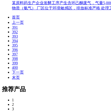
某原料药生产企业发酵工序产生含环己酮废气，气量5,000m³/
物质（氨气） 厂区位于环境敏感区，排放标准严格 处理工
首页
上一页
391
392
393
394
395
396
397
398
399
400
下一页
末页
推荐产品
1
2
3