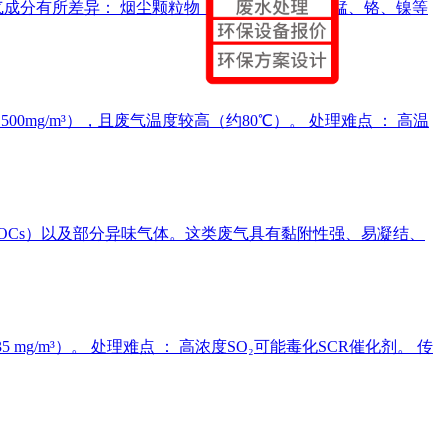
成分有所差异： 烟尘颗粒物 ：主要成分为铁、锰、铬、镍等
mg/m³），且废气温度较高（约80℃）。 处理难点 ： 高温
OCs）以及部分异味气体。这类废气具有黏附性强、易凝结、
＜35 mg/m³）。 处理难点 ： 高浓度SO₂可能毒化SCR催化剂。 传