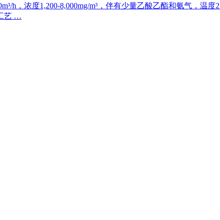
h，浓度1,200-8,000mg/m³，伴有少量乙酸乙酯和氨气，温
艺 …