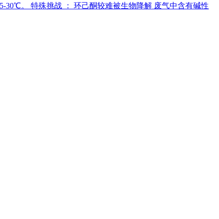
度25-30℃。 特殊挑战 ： 环己酮较难被生物降解 废气中含有碱性