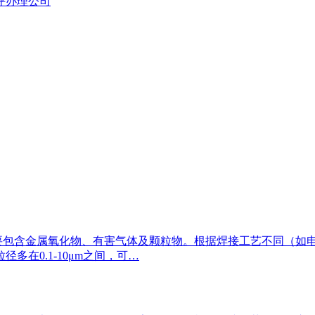
评办理公司
要包含金属氧化物、有害气体及颗粒物。根据焊接工艺不同（如
多在0.1-10μm之间，可…