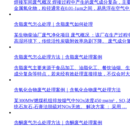
焊接车间废气概况 焊接过程中产生的废气成分复杂，主
金属氧化物，粒径通常在0.01-1μm之间，易悬浮在空气
含脂废气怎么处理｜含脂废气如何处理
某生物柴油厂废气净化项目 废气概况 ：该厂在生产过程中产
高湿环境下，传统活性炭吸附效率急剧下降。 废气成分
含脂废气怎么处理方法｜含脂废气处理案例
含脂废气主要来源于食品加工、油脂化工、餐饮油烟、生
成分复杂等特点，若未经有效处理直接排放，不仅会对大
含氧化合物废气处理案例｜含氧化合物废气处理方法
某300MW燃煤机组排放烟气中NOx浓度450 mg/m³，SO₂浓
统石灰石-石膏法脱硫对NOx无效。 解决方案 ： 采用 …
含酮废气怎么处理方法｜含酮废气处理案例