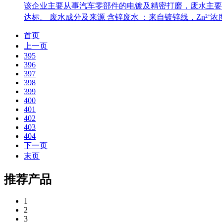
该企业主要从事汽车零部件的电镀及精密打磨，废水主要
达标。 废水成分及来源 含锌废水 ：来自镀锌线，Zn²⁺浓度约5
首页
上一页
395
396
397
398
399
400
401
402
403
404
下一页
末页
推荐产品
1
2
3