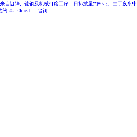
来自镀锌、镀铜及机械打磨工序，日排放量约80吨。由于废水
0-120mg/L。 含铜…