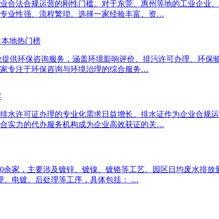
业合法合规运营的刚性门槛。对于东莞、惠州等地的工业企业、
专业性强、流程繁琐。选择一家经验丰富、资…
司本地热门榜
业提供环保咨询服务，涵盖环境影响评价、排污许可办理、环保验
家专注于环保咨询与环境治理的综合服务…
荐
排水许可证办理的专业化需求日益增长。排水证作为企业合规运
合实力的代办服务机构成为企业高效获证的关…
30余家，主要涉及镀锌、镀镍、镀铬等工艺。园区日均废水排放量
理、电镀、后处理等工序，具体包括： …