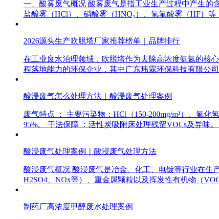
一、酸雾废气概况 酸雾废气是指工业生产过程中产生的
盐酸雾（HCl）、硝酸雾（HNO₃）、氢氟酸雾（HF
2026源头生产吹脱塔厂家推荐榜单｜品牌排行
在工业废水治理领域，吹脱塔作为去除高浓度氨氮的核心
程落地能力的环保企业，其中广东玮霖环保科技有限公司
酸浸废气怎么处理方法｜酸浸废气处理案例
废气特点 ： 主要污染物：HCl（150-200mg/m³）、
95%。 干法保障 ：活性炭吸附床处理残留VOCs及异味。
酸浸废气处理案例｜酸浸废气处理方法
酸浸废气概况 酸浸废气是冶金、化工、电镀等行业在生
H2SO4、NOx等）、重金属颗粒以及挥发性有机物（V
制药厂高浓度甲醇废水处理案例