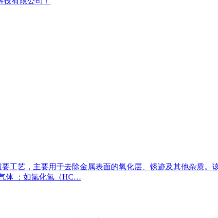
科技有限公司！
重要工艺，主要用于去除金属表面的氧化层、锈迹及其他杂质。
性气体 ：如氯化氢（HC…