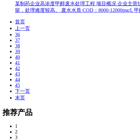
某制药企业高浓度甲醇废水处理工程 项目概况 企业主营
留，处理难度较高。 废水水质 COD：8000-12000mg/L 甲
首页
上一页
36
37
38
39
40
41
42
43
44
45
下一页
末页
推荐产品
1
2
3