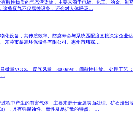
含有酸性物质的气态污染物，主要来源于电镀、化工、冶金、制药
）等，这些废气不仅腐蚀设备，还会对人体呼吸…
物化设备，其传质效率、防腐寿命与系统匹配度直接决定企业达
、东莞市鑫霖环保设备有限公司、惠州市玮霖…
氟化氢及微量VOCs。 废气风量：8000m³/h，间歇性排放。 处理
 …
产过程中产生的有害气体，主要来源于金属表面处理、矿石浸出等
OCs），具有强腐蚀性、毒性及易扩散的特点。 …