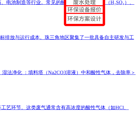
、电池制造等行业。常见的酸性成分包括硫酸雾（H₂SO₄）、
标排放与运行成本。珠三角地区聚集了一批具备自主研发与工
工艺 ： 湿法净化 ：填料塔（Na2CO3溶液）中和酸性气体，去除率＞
工艺环节。这类废气通常含有高浓度的酸性气体（如HCl、