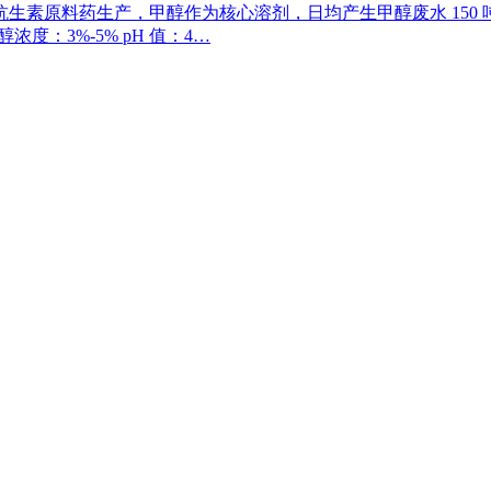
抗生素原料药生产，甲醇作为核心溶剂，日均产生甲醇废水 150 
醇浓度：3%-5% pH 值：4…