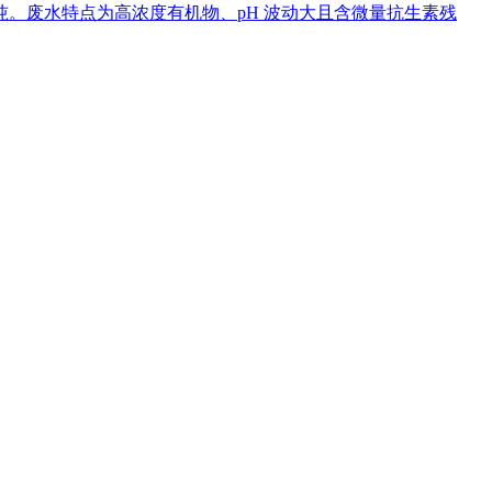
吨。废水特点为高浓度有机物、pH 波动大且含微量抗生素残