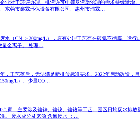
企业对于环评办理、排污许可申领及污染治理的需求持续激增。
、东莞市鑫霖环保设备有限公司、惠州市玮霖…
（CN⁻＞200mg/L），原有处理工艺存在破氰不彻底、运行
物及微量金离子。 处理…
年，工艺落后，无法满足新排放标准要求。2022年启动改造，目标
50mg/L）、少量CO…
30余家，主要涉及镀锌、镀镍、镀铬等工艺。园区日均废水排放
3标准。 废水成分及来源 含氰废水 ：…