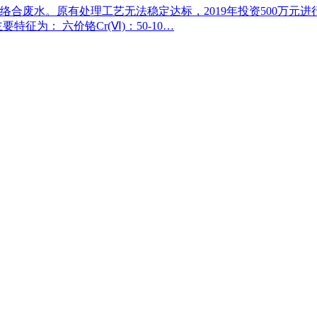
合废水。原有处理工艺无法稳定达标，2019年投资500万元
特征为： 六价铬Cr(Ⅵ)：50-10…