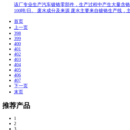
该厂专业生产汽车镀铬零部件，生产过程中产生大量含铬络
100吨/日。 废水成分及来源 废水主要来自镀铬生产线，主要
首页
上一页
398
399
400
401
402
403
404
405
406
407
下一页
末页
推荐产品
1
2
3