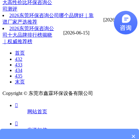
大高性价比环保咨询公
司测评
2026东莞环保咨询公司哪个品牌好｜靠
[2026-06-15]
谱厂家严选推荐
2026东莞环保咨询公
[2026-06-15]
司十大品牌排行榜揭晓
｜权威推荐榜
首页
432
433
434
435
末页
Copyright © 东莞市鑫霖环保设备有限公司

网站首页

发送短信
×