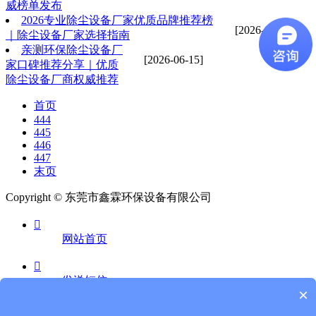
威榜单发布
2026专业除尘设备厂家优质品牌推荐榜
[2026-06-15]
｜除尘设备厂家选择指南
亲测环保除尘设备厂
[2026-06-15]
家口碑推荐分享｜优质
除尘设备厂商权威推荐
首页
444
445
446
447
末页
Copyright © 东莞市鑫霖环保设备有限公司

网站首页

发送短信
×
