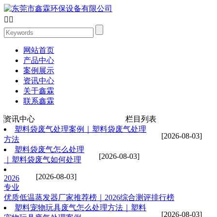


网站首页
产品中心
案例展示
资讯中心
关于鑫霖
联系鑫霖
资讯中心
栏目列表
塑料袋废气处理案例｜塑料袋废气处理
[2026-08-03]
方法
塑料袋废气怎么处理
[2026-08-03]
｜塑料袋废气如何处理
[2026-08-03]
2026
专业
优质低温蒸发器厂家推荐榜｜2026综合测评排行榜
塑料宠物玩具废气怎么处理方法｜塑料
[2026-08-03]