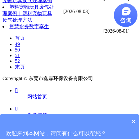
宠物玩具废气处理案例
塑料宠物玩具废气处
[2026-08-03]
理案例｜塑料宠物玩具
废气处理方法
智慧水务数字孪生
[2026-08-01]
首页
49
50
51
52
末页
Copyright © 东莞市鑫霖环保设备有限公司

网站首页

发送短信
×

欢迎来到本网站，请问有什么可以帮您？
电话咨询