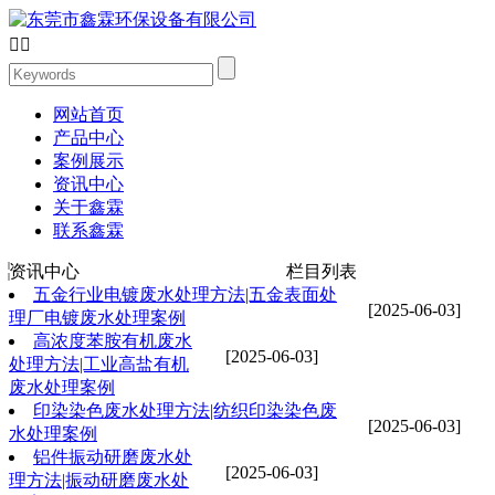


网站首页
产品中心
案例展示
资讯中心
关于鑫霖
联系鑫霖
资讯中心
栏目列表
五金行业电镀废水处理方法|五金表面处
[2025-06-03]
理厂电镀废水处理案例
高浓度苯胺有机废水
[2025-06-03]
处理方法|工业高盐有机
废水处理案例
印染染色废水处理方法|纺织印染染色废
[2025-06-03]
水处理案例
铝件振动研磨废水处
[2025-06-03]
理方法|振动研磨废水处