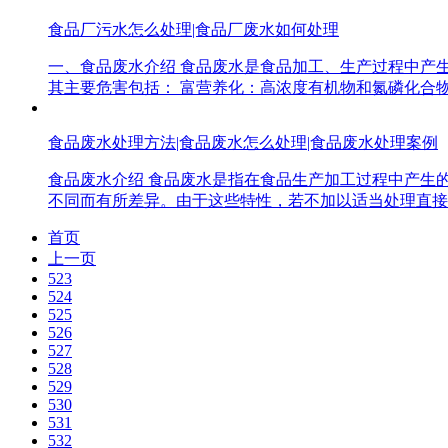
食品厂污水怎么处理|食品厂废水如何处理
一、食品废水介绍 食品废水是食品加工、生产过程中产
其主要危害包括： 富营养化：高浓度有机物和氮磷化合
食品废水处理方法|食品废水怎么处理|食品废水处理案例
食品废水介绍 食品废水是指在食品生产加工过程中产生
不同而有所差异。由于这些特性，若不加以适当处理直接
首页
上一页
523
524
525
526
527
528
529
530
531
532