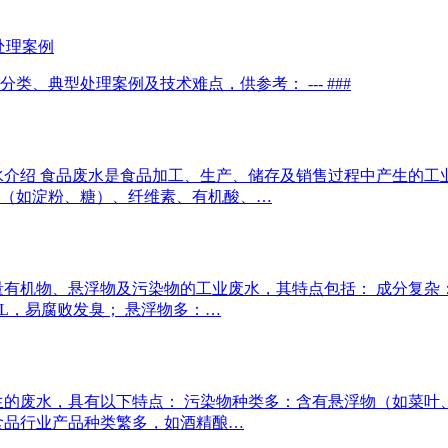
处理案例
、典型处理案例及技术难点，供参考： --- ###
水介绍 食品废水是食品加工、生产、储存及销售过程中产生的
（如淀粉、糖）、纤维素、有机酸、…
量有机物、悬浮物及污染物的工业废水，其特点包括： 成分复
/L，易腐败发臭； 悬浮物多：…
生的废水，具有以下特点： 污染物种类多：含有悬浮物（如菜叶
食品行业产品种类繁多，如酒精酿…