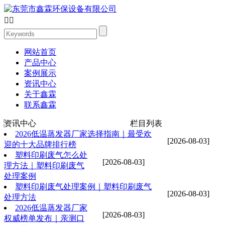


网站首页
产品中心
案例展示
资讯中心
关于鑫霖
联系鑫霖
资讯中心
栏目列表
2026低温蒸发器厂家选择指南｜最受欢
[2026-08-03]
迎的十大品牌排行榜
塑料印刷废气怎么处
[2026-08-03]
理方法｜塑料印刷废气
处理案例
塑料印刷废气处理案例｜塑料印刷废气
[2026-08-03]
处理方法
2026低温蒸发器厂家
[2026-08-03]
权威榜单发布｜亲测口