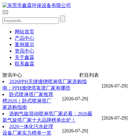


网站首页
产品中心
案例展示
资讯中心
关于鑫霖
联系鑫霖
资讯中心
栏目列表
2026PPH无缝缠绕喷淋塔厂家选购指
[2026-07-29]
南：PPH缠绕塔靠谱厂家有哪些
卧式喷淋塔厂家推荐
[2026-07-29]
榜2026｜卧式喷淋塔厂
家选购指南
选购气旋混动喷淋塔厂家必看：2026最
[2026-07-29]
新气旋塔厂家十大品牌榜单出炉！
2026一体化污水处理
[2026-07-29]
设备厂家实力榜单一览