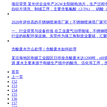
项目背景 某光伏企业年产2GW太阳能电池片，生产过程
自硅片清洗、制绒工序，主要含氢氟酸（2-5%）、硝酸（1-3
2026年评价高的不锈钢喷淋塔厂家｜不锈钢喷淋塔厂家
一、行业背景与设备价值 在工业废气治理领域，不锈钢
行业的标配环保设施。东莞作为珠三角制造业重镇，汇聚
含酸废水怎么处理｜含酸废水如何处理
某沿海地区电镀工业园区日排放含酸废水达1200吨，pH
源 废水主要来源于电镀生产线中的酸洗、活化等工序，
首页
上一页
152
153
154
155
156
157