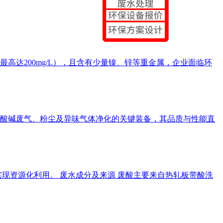
高达200mg/L），且含有少量镍、锌等重金属，企业面临环
酸碱废气、粉尘及异味气体净化的关键装备，其品质与性能直
现资源化利用。 废水成分及来源 废酸主要来自热轧板带酸洗