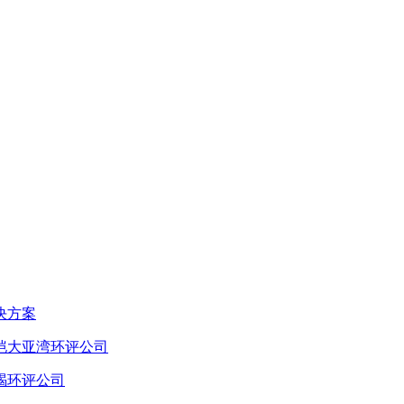
决方案
恺大亚湾环评公司
碣环评公司