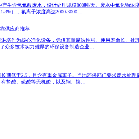
中产生含氢氟酸废水，设计处理规模800吨/天。废水中氟化物浓
%），氟离子浓度高达2000-3000…
可靠供应商推荐
喷淋塔作为核心净化设备，凭借其耐腐蚀性强、使用寿命长、处
了众多技术实力雄厚的环保设备制造企业…
值长期低于2.5，且含有重金属离子。当地环保部门要求废水处理后
含有盐酸、硫酸等无机酸，以及铜、镍…