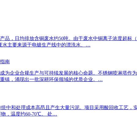
品，日均排放含铜废水约50吨。由于废水中铜离子浓度超标（最
 废水主要来源于电镀生产线中的漂洗水、…
型指南
成为企业合规生产与可持续发展的核心命题。不锈钢喷淋塔作为
重镇，涌现出一批深耕环保领域的优质企业。…
传统中和处理成本高昂且产生大量污泥。项目采用酸回收工艺，实
浮物，温度约60-70℃。 处…