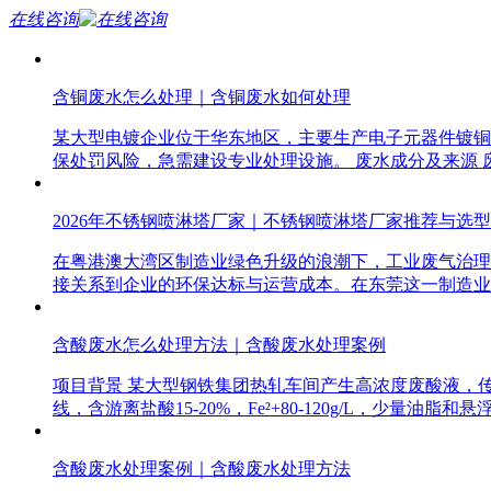
在线咨询
含铜废水怎么处理｜含铜废水如何处理
某大型电镀企业位于华东地区，主要生产电子元器件镀铜产
保处罚风险，急需建设专业处理设施。 废水成分及来源
2026年不锈钢喷淋塔厂家｜不锈钢喷淋塔厂家推荐与选
在粤港澳大湾区制造业绿色升级的浪潮下，工业废气治理
接关系到企业的环保达标与运营成本。在东莞这一制造业
含酸废水怎么处理方法｜含酸废水处理案例
项目背景 某大型钢铁集团热轧车间产生高浓度废酸液，
线，含游离盐酸15-20%，Fe²+80-120g/L，少量油脂和悬
含酸废水处理案例｜含酸废水处理方法