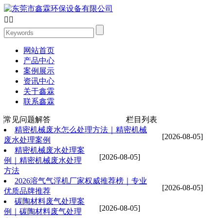


网站首页
产品中心
案例展示
资讯中心
关于鑫霖
联系鑫霖
常见问题解答
栏目列表
精密机械废水怎么处理方法｜精密机械
[2026-08-05]
废水处理案例
精密机械废水处理案
[2026-08-05]
例｜精密机械废水处理
方法
2026溶气气浮机厂家权威推荐榜｜专业
[2026-08-05]
优质品牌推荐
碳陶材料废气处理案
[2026-08-05]
例｜碳陶材料废气处理