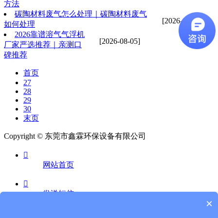
方法
碳陶材料废气怎么处理｜碳陶材料废气
[2026-08-05]
如何处理
2026靠谱溶气气浮机
[2026-08-05]
厂家严选推荐｜亲测口
碑推荐
首页
27
28
29
30
末页
Copyright © 东莞市鑫霖环保设备有限公司

网站首页

发送短信
×
