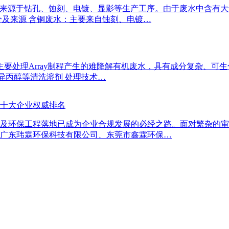
，主要来源于钻孔、蚀刻、电镀、显影等生产工序。由于废水中含有
分及来源 含铜废水：主要来自蚀刻、电镀…
，主要处理Array制程产生的难降解有机废水，具有成分复杂、可生化
 异丙醇等清洗溶剂 处理技术…
业十大企业权威排名
及环保工程落地已成为企业合规发展的必经之路。面对繁杂的审
广东玮霖环保科技有限公司、东莞市鑫霖环保…