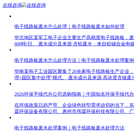
在线咨询
电子线路板废水怎么处理｜电子线路板废水如何处理
华北地区某军工电子企业主要生产高精度电子线路板，废水
600吨/日。 废水成分及来源 含铅废水：来自铅锡合金电镀工
电子线路板废水怎么处理方法｜电子线路板废水处理案例
华南某电子工业园区聚集了20余家电子线路板生产企业，
理+园区集中处理"模式。 废水成分及来源 高浓度含镍
2026环保手续代办公司选购指南｜中国知名环保手续代
在环保政策日趋严苛、企业绿色转型需求迫切的当下，东
霖环保设备有限公司、惠州市玮霖环保科技有限公司、广
电子线路板废水处理案例｜电子线路板废水处理方法