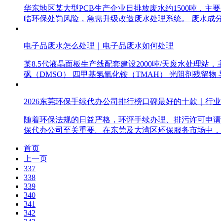
华东地区某大型PCB生产企业日排放废水约1500吨
临环保处罚风险，急需升级改造废水处理系统。 废水成
电子品废水怎么处理｜电子品废水如何处理
某8.5代液晶面板生产线配套建设2000吨/天废水处理站
砜（DMSO） 四甲基氢氧化铵（TMAH） 光阻剂残留物
2026东莞环保手续代办公司排行榜口碑最好的十款｜行
随着环保法规的日益严格，环评手续办理、排污许可申请
保代办公司至关重要。在东莞及大湾区环保服务市场中，
首页
上一页
337
338
339
340
341
342