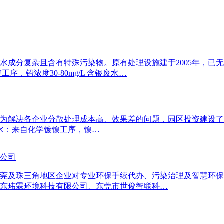
成分复杂且含有特殊污染物。原有处理设施建于2005年，已无
序，铅浓度30-80mg/L 含银废水…
为解决各企业分散处理成本高、效果差的问题，园区投资建设了集
废水：来自化学镀镍工序，镍…
办公司
莞及珠三角地区企业对专业环保手续代办、污染治理及智慧环保
东玮霖环境科技有限公司、东莞市世俊智联科…