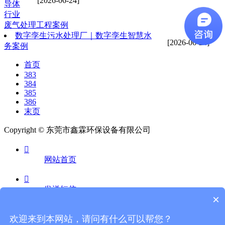
[2026-06-24]
导体
行业
废气处理工程案例
数字孪生污水处理厂｜数字孪生智慧水
[2026-06-24]
务案例
首页
383
384
385
386
末页
Copyright © 东莞市鑫霖环保设备有限公司

网站首页

发送短信
×

欢迎来到本网站，请问有什么可以帮您？
电话咨询