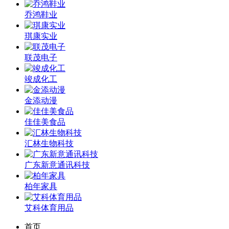
乔鸿鞋业
琪康实业
联茂电子
竣成化工
金添动漫
佳佳美食品
汇林生物科技
广东新意通讯科技
柏年家具
艾科体育用品
首页