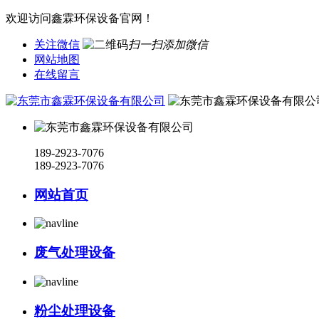
欢迎访问鑫霖环保设备官网！
关注微信
扫一扫添加微信
网站地图
在线留言
189-2923-7076
189-2923-7076
网站首页
废气处理设备
粉尘处理设备