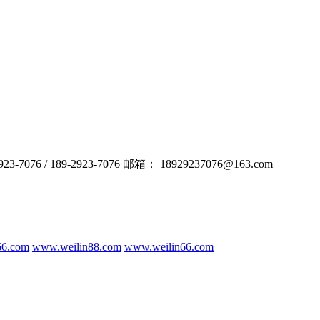
3-7076 / 189-2923-7076
邮箱： 18929237076@163.com
66.com
www.weilin88.com
www.weilin66.com