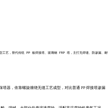
体成型工艺，替代传统 PP 板焊接塔、玻璃钢 FRP 塔，主打无焊缝、防渗
保塔器，依靠螺旋缠绕无缝工艺成型，对比普通 PP 焊接塔渗漏
酸、氢氟酸、强碱、大部分盐类溶液腐蚀，适配高温腐蚀性废气工况。