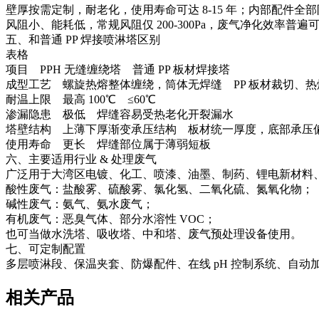
壁厚按需定制，耐老化，使用寿命可达 8‑15 年；内部配件全
风阻小、能耗低，常规风阻仅 200‑300Pa，废气净化效率普遍可达 
五、和普通 PP 焊接喷淋塔区别
表格
项目 PPH 无缝缠绕塔 普通 PP 板材焊接塔
成型工艺 螺旋热熔整体缠绕，筒体无焊缝 PP 板材裁切、
耐温上限 最高 100℃ ≤60℃
渗漏隐患 极低 焊缝容易受热老化开裂漏水
塔壁结构 上薄下厚渐变承压结构 板材统一厚度，底部承压
使用寿命 更长 焊缝部位属于薄弱短板
六、主要适用行业 & 处理废气
广泛用于大湾区电镀、化工、喷漆、油墨、制药、锂电新材料、金
酸性废气：盐酸雾、硫酸雾、氯化氢、二氧化硫、氮氧化物；
碱性废气：氨气、氨水废气；
有机废气：恶臭气体、部分水溶性 VOC；
也可当做水洗塔、吸收塔、中和塔、废气预处理设备使用。
七、可定制配置
多层喷淋段、保温夹套、防爆配件、在线 pH 控制系统、自
相关产品