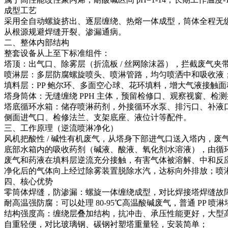
成型工艺
采用全自动螺旋挤出、逐层缠绕、热熔一体成型，筒体全程无纵向
从根源规避焊缝开裂、渗漏通病。
二、整体内部结构
整套设备从上至下标准组件：
塔顶：出气口、除雾层（折流板 / 丝网除沫器），拦截废气夹
喷淋层：多层防腐螺旋喷头、喷淋管路，均匀喷洒中和吸收液
填料层：PP 鲍尔环、多面空心球、花环填料，增大气液接触面
塔身筒体：无缝缠绕 PPH 主体，预留检修口、观察视窗、检
塔底循环水箱：储存喷淋药剂，外接循环水泵、排污口、补液
侧面进气口、检修法兰、支架底座、液位计等配件。
三、工作原理（逆流喷淋净化）
风机把酸性 / 碱性有机废气，从塔身下部进气口送入塔内，废
底部水箱内的吸收药剂（碱液、酸液、氧化剂水溶液），由循
废气和药液在填料层逆流充分接触，有害气体被溶解、中和反
净化后的气体向上经过除雾装置脱除水汽，达标向外排放；喷
四、核心优势
零筒体焊缝，防渗漏：螺旋一体缠绕成型，对比焊接塔焊缝故障风
耐高温强防腐：可以处理 80‑95℃高温酸碱废气，普通 PP 喷
结构强度高：缠绕层叠加结构，抗冲击、承压性能更好，大型
自重轻便，对比玻璃钢、碳钢衬塑塔重量轻，安装简单；