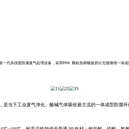
塔）是新一代高强度防腐废气处理设备，采用PPH 颗粒热熔螺旋挤出无缝缠绕一
洗塔，是当下工业废气净化、酸碱气体吸收最主流的一体成型防腐环
度‑10℃~100℃，耐高温性能优于普通 PP 板材；耐盐酸、硫