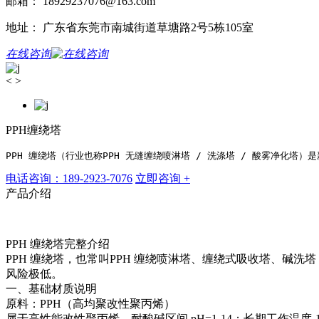
邮箱： 18929237076@163.com
地址： 广东省东莞市南城街道草塘路2号5栋105室
在线咨询
<
>
PPH缠绕塔
PPH 缠绕塔（行业也称PPH 无缝缠绕喷淋塔 / 洗涤塔 / 酸雾净化
电话咨询：189-2923-7076
立即咨询 +
产品介绍
PPH 缠绕塔完整介绍
PPH 缠绕塔，也常叫PPH 缠绕喷淋塔、缠绕式吸收塔、碱
风险极低。
一、基础材质说明
原料：PPH（高均聚改性聚丙烯）
属于高性能改性聚丙烯，耐酸碱区间 pH=1‑14；长期工作温