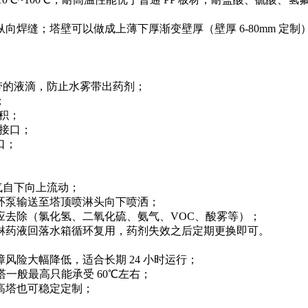
焊缝；塔壁可以做成上薄下厚渐变壁厚（壁厚 6‑80mm 定制
带的液滴，防止水雾带出药剂；
；
积；
测接口；
口；
气自下向上流动；
环泵输送至塔顶喷淋头向下喷洒；
应去除（氯化氢、二氧化硫、氨气、VOC、酸雾等）；
淋药液回落水箱循环复用，药剂失效之后定期更换即可。
险大幅降低，适合长期 24 小时运行；
淋塔一般最高只能承受 60℃左右；
高塔也可稳定定制；