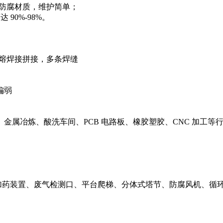
部防腐材质，维护简单；
90%‑98%。
热熔焊接拼接，多条焊缝
偏弱
属冶炼、酸洗车间、PCB 电路板、橡胶塑胶、CNC 加工等
动加药装置、废气检测口、平台爬梯、分体式塔节、防腐风机、循