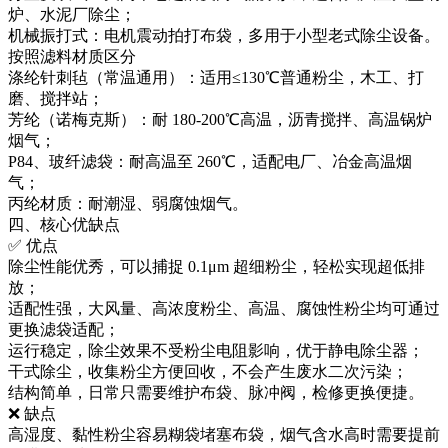
炉、水泥厂除尘；
机械振打式：电机震动拍打布袋，多用于小型老式除尘设备。
按照滤料材质区分
涤纶针刺毡（常温通用）：适用≤130℃普通粉尘，木工、打
磨、搅拌站；
芳纶（诺梅克斯）：耐 180‑200℃高温，沥青搅拌、高温锅炉
烟气；
P84、玻纤滤袋：耐高温至 260℃，适配电厂、冶金高温烟
气；
丙纶材质：耐潮湿、弱腐蚀烟气。
四、核心优缺点
✅ 优点
除尘性能优秀，可以捕捉 0.1μm 超细粉尘，轻松实现超低排
放；
适配性强，大风量、高浓度粉尘、高温、腐蚀性粉尘均可通过
更换滤袋适配；
运行稳定，除尘效果不受粉尘电阻影响，优于静电除尘器；
干式除尘，收集粉尘方便回收，不会产生废水二次污染；
结构简单，日常只需要维护布袋、脉冲阀，检修更换便捷。
❌ 缺点
高湿度、黏性粉尘容易糊袋堵塞布袋，烟气含水高时需要提前