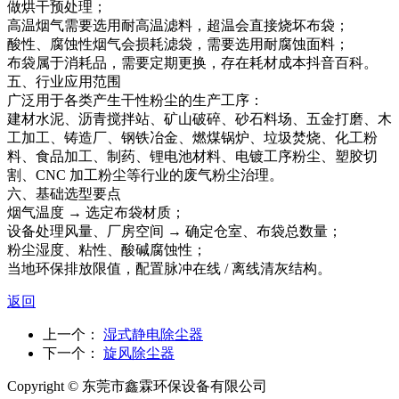
做烘干预处理；
高温烟气需要选用耐高温滤料，超温会直接烧坏布袋；
酸性、腐蚀性烟气会损耗滤袋，需要选用耐腐蚀面料；
布袋属于消耗品，需要定期更换，存在耗材成本抖音百科。
五、行业应用范围
广泛用于各类产生干性粉尘的生产工序：
建材水泥、沥青搅拌站、矿山破碎、砂石料场、五金打磨、木
工加工、铸造厂、钢铁冶金、燃煤锅炉、垃圾焚烧、化工粉
料、食品加工、制药、锂电池材料、电镀工序粉尘、塑胶切
割、CNC 加工粉尘等行业的废气粉尘治理。
六、基础选型要点
烟气温度 → 选定布袋材质；
设备处理风量、厂房空间 → 确定仓室、布袋总数量；
粉尘湿度、粘性、酸碱腐蚀性；
当地环保排放限值，配置脉冲在线 / 离线清灰结构。
返回
上一个：
湿式静电除尘器
下一个：
旋风除尘器
Copyright © 东莞市鑫霖环保设备有限公司