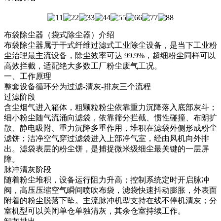
布袋除尘器（袋式除尘器）介绍
布袋除尘器属于干式纤维过滤式工业除尘设备，是当下工业粉
尘治理最主流设备，除尘效率可达 99.9%，超细粉尘同样可以
高效拦截，适配绝大多数工厂粉尘废气工况。
一、工作原理
整套设备循环分为过滤‑清灰‑排灰三个流程
过滤阶段
含尘烟气进入箱体，粗颗粒粉尘依靠重力沉降落入底部灰斗；
细小粉尘随气流涌向滤袋，依靠筛分拦截、惯性碰撞、布朗扩
散、静电吸附、重力沉降多重作用，堆积在滤袋外侧形成粉尘
滤饼；洁净空气穿过滤袋进入上部净气室，经由风机向外排
出。滤袋表层的粉尘饼，是捕捉微米级细尘最关键的一层屏
障。
脉冲清灰阶段
随着粉尘堆积，设备运行阻力升高；控制系统定时开启脉冲
阀，高压压缩空气瞬间喷吹布袋，滤袋快速抖动膨胀，外表面
附着的粉尘脱落下坠。主流脉冲机型支持在线不停机清灰；分
室机型可以关闭单仓单独清灰，其余仓室持续工作。