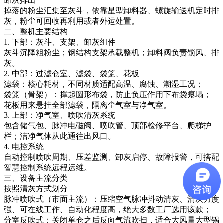
卸灰排出
掉落的粉尘汇集至灰斗，依靠星型卸料器、螺旋输送机定时排
灰，粉尘可回收再利用或者外运处置。
二、整机主要结构
1. 下部：灰斗、支架、卸灰组件
灰斗沉降粗粉尘；钢结构支架承载整机；卸料阀负责锁风、排
灰。
2. 中部：过滤仓室、滤袋、袋笼、花板
滤袋：核心耗材，不同材质适配高温、腐蚀、潮湿工况；
袋笼（骨架）：撑起圆形布袋，防止负压作用下布袋瘪塌；
花板用来悬挂全部滤袋，隔离尘气室与净气室。
3. 上部：净气室、喷吹清灰系统
包含储气包、脉冲电磁阀、喷吹管、顶部检修平台、爬梯护
栏；洁净气体从此通往出风口。
4. 电控系统
自动控制喷吹周期、压差监测、卸灰启停、故障报警，可搭配
智慧控制系统远程运维。
三、设备主流分类
按照清灰方式划分
脉冲喷吹式（市面主流）：压缩空气脉冲抖动清灰、清灰力度
强、可在线工作、自动化程度高，绝大多数工厂选用该款；
分室反吹式：关闭单仓之后反向气流吹扫，适合大风量大型锅