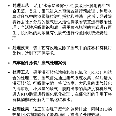
处理工艺
：采用“水帘除漆雾+活性炭吸附+脱附再生”组
合工艺。首先，废气进入水帘装置进行预处理，利用水
幕对废气中的漆雾颗粒进行捕捉和冲洗；然后，经过除
雾器去除水分后的废气进入活性炭吸附装置进行吸附处
理；当活性炭吸附饱和后，采用蒸汽脱附的方式进行再
生，脱附出的高浓度有机废气进行冷凝回收或燃烧处
理。
处理效果
：该工艺有效地去除了废气中的漆雾和有机污
染物，达到了环保要求。
汽车配件涂装厂废气处理案例
处理工艺
：采用沸石转轮浓缩和催化氧化（RTO）相结
合的处理工艺。废气首先通过集气系统收集，然后进入
沸石转轮进行吸附浓缩，将低浓度、大风量的废气转化
为高浓度、小风量的废气；脱附出来的高浓度有机废气
进入RTO装置进行催化氧化处理，在催化剂的作用下将
有机物彻底分解为二氧化碳和水。
处理效果
：该工艺实现了废气的达标排放，同时RTO的
热量回收功能降低了能源消耗，提高了处理效率。