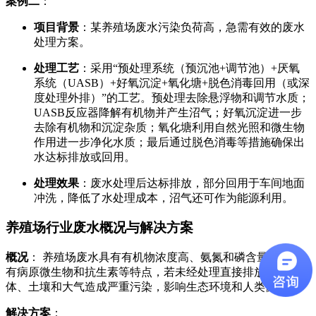
案例二
：
项目背景
：某养殖场废水污染负荷高，急需有效的废水
处理方案。
处理工艺
：采用“预处理系统（预沉池+调节池）+厌氧
系统（UASB）+好氧沉淀+氧化塘+脱色消毒回用（或深
度处理外排）”的工艺。预处理去除悬浮物和调节水质；
UASB反应器降解有机物并产生沼气；好氧沉淀进一步
去除有机物和沉淀杂质；氧化塘利用自然光照和微生物
作用进一步净化水质；最后通过脱色消毒等措施确保出
水达标排放或回用。
处理效果
：废水处理后达标排放，部分回用于车间地面
冲洗，降低了水处理成本，沼气还可作为能源利用。
养殖场行业废水概况与解决方案
概况
： 养殖场废水具有有机物浓度高、氨氮和磷含量高、含
有病原微生物和抗生素等特点，若未经处理直接排放，会对水
体、土壤和大气造成严重污染，影响生态环境和人类健康。
解决方案
：