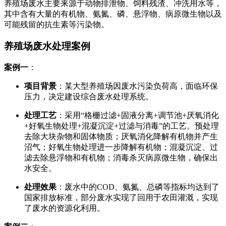
养殖场废水主要来源于动物排泄物、饲料残渣、冲洗用水等，
其中含有大量的有机物、氨氮、磷、悬浮物、病原微生物以及
可能残留的抗生素等污染物。
养殖场废水处理案例
案例一
：
项目背景
：某大型养殖场因废水污染负荷高，面临环保
压力，决定建设综合废水处理系统。
处理工艺
：采用“格栅过滤+固液分离+调节池+厌氧消化
+好氧生物处理+混凝沉淀+过滤与消毒”的工艺。预处理
去除大块杂物和固体物质；厌氧消化降解有机物并产生
沼气；好氧生物处理进一步降解有机物；混凝沉淀、过
滤去除悬浮物和有机物；消毒杀灭病原微生物，确保出
水安全。
处理效果
：废水中的COD、氨氮、总磷等指标均达到了
国家排放标准，部分废水实现了回用于农田灌溉，实现
了废水的资源化利用。