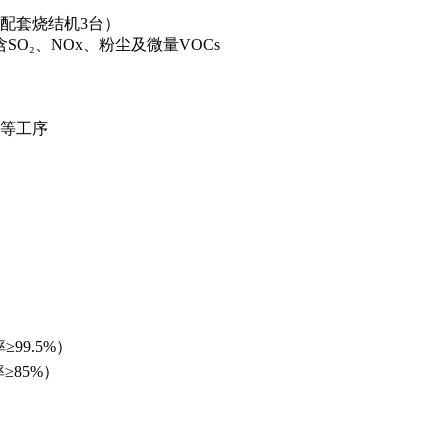
，配套烧结机3台）
含SO₂、NOx、粉尘及微量VOCs
等工序
99.5%）
≥85%）