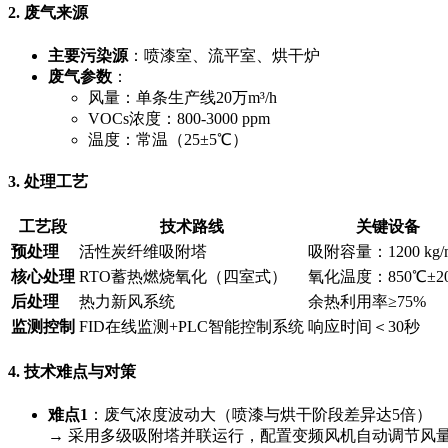
2. 废气来源
主要污染源
：喷漆室、流平室、烘干炉
废气参数
：
风量：单条生产线20万m³/h
VOCs浓度：800-3000 ppm
温度：常温（25±5℃）
3. 处理工艺
工艺段
技术路线
关键设备
预处理
活性炭纤维吸附塔
吸附容量：1200 kg/
核心处理
RTO蓄热燃烧氧化（四室式）
氧化温度：850℃±2
后处理
热力新风系统
余热利用率≥75%
监测控制
FID在线监测+PLC智能控制系统
响应时间＜30秒
4. 技术难点与对策
难点1
：废气浓度波动大（喷漆与烘干阶段差异达5倍）
→ 采用多级吸附塔并联运行，配置变频风机自动调节风