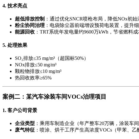
4. 技术亮点
超低排放控制
：通过优化SNCR喷枪布局，降低NOx初始
粉尘协同治理
：电袋除尘器前端增设预荷电装置，提升细
能源回收
：TRT系统年发电量约9600万kWh，节省燃料成
5. 处理效果
SO₂排放≤35 mg/m³（超国标50%）
NOx排放≤50 mg/m³
颗粒物排放≤10 mg/m³
热回收效率≥65%
案例二：某汽车涂装车间VOCs治理项目
1. 客户公司背景
企业类型
：乘用车制造企业（年产整车20万辆，涂装车间
废气特征
：喷涂、烘干工序产生高浓度VOCs（甲苯、乙酸乙酯