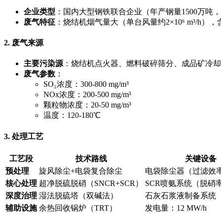
企业类型
：国内大型钢铁联合企业（年产钢量1500万吨
废气特征
：烧结机烟气量大（单台风量约2×10⁶ m³/h），
2. 废气来源
主要污染源
：烧结机点火器、燃料破碎筛分、成品矿冷却
废气参数
：
SO₂浓度：300-800 mg/m³
NOx浓度：200-500 mg/m³
颗粒物浓度：20-50 mg/m³
温度：120-180℃
3. 处理工艺
工艺段
技术路线
关键设备
预处理
旋风除尘+电袋复合除尘
电袋除尘器（过滤效率≥
核心处理
超净脱硫脱硝（SNCR+SCR）
SCR喷氨系统（脱硝率
深度治理
湿法脱硫塔（双碱法）
石灰石浆液制备系统
辅助设施
余热回收锅炉（TRT）
发电量：12 MW/h