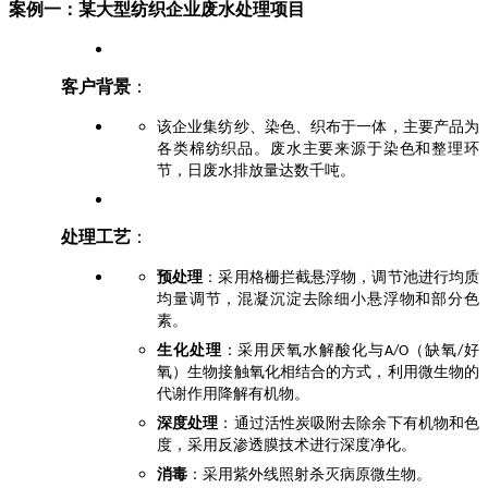
案例一：某大型纺织企业废水处理项目
客户背景
：
该企业集纺纱、染色、织布于一体，主要产品为
各类棉纺织品。废水主要来源于染色和整理环
节，日废水排放量达数千吨。
处理工艺
：
预处理
：采用格栅拦截悬浮物，调节池进行均质
均量调节，混凝沉淀去除细小悬浮物和部分色
素。
生化处理
：采用厌氧水解酸化与
（缺氧
好
A/O
/
氧）生物接触氧化相结合的方式，利用微生物的
代谢作用降解有机物。
深度处理
：通过活性炭吸附去除余下有机物和色
度，采用反渗透膜技术进行深度净化。
消毒
：采用紫外线照射杀灭病原微生物。