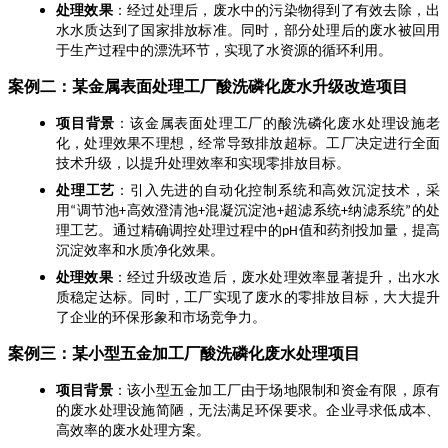
处理效果
：经过处理后，废水中的污染物得到了有效去除，出
水水质达到了国家排放标准。同时，部分处理后的废水被回用
于生产过程中的漂洗环节，实现了水资源的循环利用。
案例二：某金属表面处理工厂酸洗磷化废水升级改造项目
项目背景
：该金属表面处理工厂的酸洗磷化废水处理设施老
化，处理效果不理想，经常导致排放超标。工厂决定进行全面
技术升级，以提升处理效率和实现零排放目标。
处理工艺
：引入先进的自动化控制系统和高效沉淀技术，采
用
调节池
高效澄清池
混凝沉淀池
超滤系统
纳滤系统
的处
“
+
+
+
+
”
理工艺。通过精确调控处理过程中的
值和药剂投加量，提高
pH
沉淀效率和水质净化效果。
处理效果
：经过升级改造后，废水处理效率显著提升，出水水
质稳定达标。同时，工厂实现了废水的零排放目标，大大提升
了企业的环保形象和市场竞争力。
案例三：某小型五金加工厂酸洗磷化废水处理项目
项目背景
：该小型五金加工厂由于场地限制和资金有限，原有
的废水处理设施简陋，无法满足环保要求。企业寻求低成本、
高效率的废水处理方案。