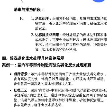
消毒与排放阶段
：
消毒处理
：采用紫外线消毒、臭氧消毒或氯消毒
等方法，杀灭废水中的细菌和病毒，确保出水水
质安全。
达标排放或回用
：经过处理后的废水达到国家排
放标准后，可安全排放至环境；若水质满足回用
要求，还可回用于生产过程中的漂洗、冲洗等环
节，实现水资源的循环利用。
四、酸洗磷化废水处理具体案例展示
案例一：某汽车零部件制造商酸洗磷化废水处理项目
项目背景
：该汽车零部件制造商每日产生大量酸洗磷化废水，
含有高浓度的铁、锌离子以及磷酸盐，对环境构成严重威胁。
企业急需一套高效的废水处理解决方案。
处理工艺
：采用
调节池
中和沉淀池
混凝气浮装置
砂滤器
反
“
+
+
+
+
渗透系统
的处理工艺。通过中和沉淀去除重金属离子和磷酸
”
盐，混凝气浮去除细小悬浮物和胶体颗粒，砂滤和反渗透进一
步净化废水，确保出水水质达标。