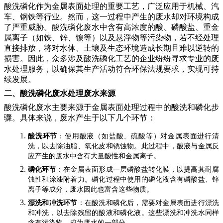
酸洗磷化作为金属表面处理的重要工艺，广泛应用于机械、汽
车、钢铁等行业。然而，这一过程中产生的废水却对环境构成
了严重威胁。酸洗磷化废水中含有高浓度的酸、磷酸盐、重金
属离子（如铁、锌、镍等）以及悬浮物等污染物，若不经处理
直接排放，将对水体、土壤及生态环境造成长期且难以逆转的
损害。因此，众多涉及酸洗磷化工艺的企业纷纷寻求专业的废
水处理服务，以确保其生产活动符合环保法规要求，实现可持
续发展。
二、酸洗磷化废水处理废水来源
酸洗磷化废水主要来源于金属表面处理过程中的酸洗和磷化步
骤。具体来说，废水产生于以下几个环节：
酸洗环节
：使用酸液（如盐酸、硫酸等）对金属表面进行清
洗，以去除油脂、氧化皮和锈蚀物。此过程中，酸液与金属反
应产生的废水中含有大量酸性和金属离子。
磷化环节
：在金属表面形成一层磷酸盐转化膜，以提高其耐腐
蚀性和涂漆附着力。磷化过程中使用的磷化液含有磷酸盐、锌
离子等成分，废水因此也富含这些物质。
漂洗和冲洗环节
：在酸洗和磷化后，需要对金属表面进行漂洗
和冲洗，以去除残留的酸液和磷化液。这些漂洗和冲洗水同样
含有污染物，成为废水的一部分。