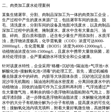
二、肉类加工废水处理案例
某集生猪屠宰、分割、肉制品深加工为一体的肉类加工企业，
生产过程中产生的废水来源广泛，包括屠宰车间的放血、脱
毛、清洗废水，分割车间的设备及地面冲洗废水，以及肉制品
深加工过程中的蒸煮、腌制废水。废水中含有大量血污、油
脂、碎肉、蛋白质和脂肪，还含有少量生产用添加剂，水质浑
浊，悬浮物浓度极高，化学需氧量（COD）浓度可达8000-
20000mg/L，生化需氧量（BOD5）浓度为4000-12000mg/L，
动植物油浓度在500-1500mg/L，且废水中携带大量致病菌，若
未经处理排放，会严重威胁水环境安全和公众健康。
针对该废水特性，企业采用“格栅+沉砂池+隔油池+气浮池+水
解酸化池+接触氧化池+消毒”的处理工艺。首先，通过机械格
栅去除废水中的碎肉、内脏等大块固体杂质，沉砂池沉淀去除
泥沙等无机颗粒；隔油池利用油水密度差，分离回收废水中的
动植物油，回收的油脂可作为工业原料再利用；气浮池通过产
生大量微气泡，将剩余的细小悬浮物和油脂粘附在气泡上，形
成浮渣刮除，进一步降低悬浮物和油脂浓度；水解酸化池将废
水中的大分子有机物分解为小分子有机物，提高废水的可生化
性；接触氧化池内填充填料，附着大量好氧微生物，高效降解