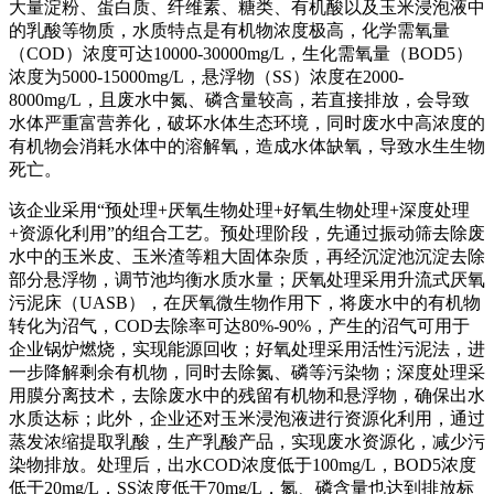
大量淀粉、蛋白质、纤维素、糖类、有机酸以及玉米浸泡液中
的乳酸等物质，水质特点是有机物浓度极高，化学需氧量
（COD）浓度可达10000-30000mg/L，生化需氧量（BOD5）
浓度为5000-15000mg/L，悬浮物（SS）浓度在2000-
8000mg/L，且废水中氮、磷含量较高，若直接排放，会导致
水体严重富营养化，破坏水体生态环境，同时废水中高浓度的
有机物会消耗水体中的溶解氧，造成水体缺氧，导致水生生物
死亡。
该企业采用“预处理+厌氧生物处理+好氧生物处理+深度处理
+资源化利用”的组合工艺。预处理阶段，先通过振动筛去除废
水中的玉米皮、玉米渣等粗大固体杂质，再经沉淀池沉淀去除
部分悬浮物，调节池均衡水质水量；厌氧处理采用升流式厌氧
污泥床（UASB），在厌氧微生物作用下，将废水中的有机物
转化为沼气，COD去除率可达80%-90%，产生的沼气可用于
企业锅炉燃烧，实现能源回收；好氧处理采用活性污泥法，进
一步降解剩余有机物，同时去除氮、磷等污染物；深度处理采
用膜分离技术，去除废水中的残留有机物和悬浮物，确保出水
水质达标；此外，企业还对玉米浸泡液进行资源化利用，通过
蒸发浓缩提取乳酸，生产乳酸产品，实现废水资源化，减少污
染物排放。处理后，出水COD浓度低于100mg/L，BOD5浓度
低于20mg/L，SS浓度低于70mg/L，氮、磷含量也达到排放标