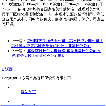
COD浓度低于100mg/L，BOD5浓度低于20mg/L，SS浓度低于
70mg/L，各项指标均符合国家相关排放标准，处理后的水可
用于厂区绿化灌溉和设备冲洗，实现水资源的循环利用，降低
企业用水成本，同时有效解决了废水污染问题，保护了周边生
态环境。
上一篇：
惠州环评手续代办公司｜惠州环评办理公司｜
惠州博罗惠东惠城惠阳龙门仲恺大亚湾环评公司
下一篇：
东莞南城环评办理价格-东莞塘厦环评公司收
费-东莞大岭山环评代办公司电话

返回
Copyright © 东莞市鑫霖环保设备有限公司

网站首页

发送短信