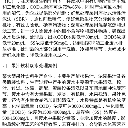
（IC），在厌氧微生物作用下，将废水中的有机物分解为甲烷
和二氧化碳，COD去除率可达75%-85%，同时产生可回收利
用的沼气，为企业提供部分能源；好氧处理采用序批式活性污
泥法（SBR），通过间歇曝气，使好氧微生物充分降解剩余有
机物，有效去除氮、磷等污染物；深度处理采用混凝沉淀和过
滤工艺，进一步去除废水中的细小悬浮物和胶体物质，确保出
水水质达标。处理后，出水COD浓度低于80mg/L，BOD5浓度
低于20mg/L，SS浓度低于50mg/L，达到国家啤酒工业废水排
放标准，处理后的水部分回用于洗瓶、冷却等环节，大幅减少
新鲜水用量，降低企业用水成本。
四、果汁饮料废水处理案例
某大型果汁饮料生产企业，主要生产鲜榨果汁、浓缩果汁及各
类瓶装饮料，生产过程中产生的废水主要源于水果清洗、榨
汁、过滤、浓缩、调配、灌装设备清洗以及车间地面冲洗等环
节。废水中含有大量果胶、糖类、有机酸、水果残渣、果汁色
素，还含有少量食品添加剂和清洗剂，水质特点是有机物浓度
高，化学需氧量（COD）浓度可达3000-8000mg/L，生化需氧
量（BOD5）浓度为1500-4000mg/L，悬浮物（SS）浓度在
500-1500mg/L，且废水中果胶含量高，会增加废水的黏度，影
响后续处理工艺的运行效率，若直接排放，会导致水体富营养