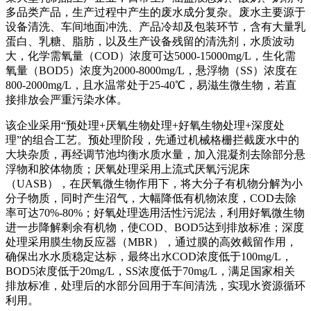
多品类产品，生产过程中产生的废水成分复杂。废水主要源于
设备清洗、车间地面冲洗、产品冷却及包装环节，含有大量乳
蛋白、乳糖、脂肪，以及生产设备残留的清洗剂，水质波动
大，化学需氧量（COD）浓度可达5000-15000mg/L，生化需
氧量（BOD5）浓度为2000-8000mg/L，悬浮物（SS）浓度在
800-2000mg/L，且水温常处于25-40℃，易滋生微生物，若直
接排放会严重污染水体。
该企业采用“预处理+厌氧生物处理+好氧生物处理+深度处
理”的组合工艺。预处理阶段，先通过机械格栅拦截废水中的
大块杂质，再经调节池均衡水质水量，加入混凝剂去除部分悬
浮物和胶体物质；厌氧处理采用上流式厌氧污泥床
（UASB），在厌氧微生物作用下，将大分子有机物分解为小
分子物质，同时产生沼气，大幅降低有机物浓度，COD去除
率可达70%-80%；好氧处理选用活性污泥法，利用好氧微生物
进一步降解剩余有机物，使COD、BOD5达到排放标准；深度
处理采用膜生物反应器（MBR），通过膜的高效截留作用，
确保出水水质稳定达标，最终出水COD浓度低于100mg/L，
BOD5浓度低于20mg/L，SS浓度低于70mg/L，满足国家相关
排放标准，处理后的水部分回用于车间清洗，实现水资源循环
利用。