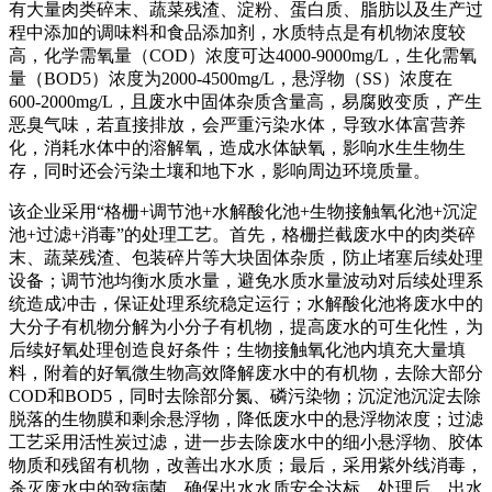
有大量肉类碎末、蔬菜残渣、淀粉、蛋白质、脂肪以及生产过
程中添加的调味料和食品添加剂，水质特点是有机物浓度较
高，化学需氧量（COD）浓度可达4000-9000mg/L，生化需氧
量（BOD5）浓度为2000-4500mg/L，悬浮物（SS）浓度在
600-2000mg/L，且废水中固体杂质含量高，易腐败变质，产生
恶臭气味，若直接排放，会严重污染水体，导致水体富营养
化，消耗水体中的溶解氧，造成水体缺氧，影响水生生物生
存，同时还会污染土壤和地下水，影响周边环境质量。
该企业采用“格栅+调节池+水解酸化池+生物接触氧化池+沉淀
池+过滤+消毒”的处理工艺。首先，格栅拦截废水中的肉类碎
末、蔬菜残渣、包装碎片等大块固体杂质，防止堵塞后续处理
设备；调节池均衡水质水量，避免水质水量波动对后续处理系
统造成冲击，保证处理系统稳定运行；水解酸化池将废水中的
大分子有机物分解为小分子有机物，提高废水的可生化性，为
后续好氧处理创造良好条件；生物接触氧化池内填充大量填
料，附着的好氧微生物高效降解废水中的有机物，去除大部分
COD和BOD5，同时去除部分氮、磷污染物；沉淀池沉淀去除
脱落的生物膜和剩余悬浮物，降低废水中的悬浮物浓度；过滤
工艺采用活性炭过滤，进一步去除废水中的细小悬浮物、胶体
物质和残留有机物，改善出水水质；最后，采用紫外线消毒，
杀灭废水中的致病菌，确保出水水质安全达标。处理后，出水