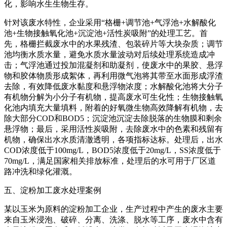
化，影响水生生物生存。
针对该废水特性，企业采用“格栅+调节池+气浮池+水解酸化
池+生物接触氧化池+沉淀池+活性炭吸附”的处理工艺。首
先，格栅拦截废水中的水果残渣、包装碎片等大块杂质；调节
池均衡水质水量，避免水质水量波动对后续处理系统造成冲
击；气浮池通过投加混凝剂和助凝剂，使废水中的果胶、悬浮
物和胶体物质形成絮体，再利用微气泡将其带至水面形成浮渣
去除，有效降低废水黏度和悬浮物浓度；水解酸化池将大分子
有机物分解为小分子有机物，提高废水可生化性；生物接触氧
化池内填充大量填料，附着的好氧微生物高效降解有机物，去
除大部分COD和BOD5；沉淀池沉淀去除脱落的生物膜和剩余
悬浮物；最后，采用活性炭吸附，去除废水中的色素和残留有
机物，确保出水水质清澈透明，各项指标达标。处理后，出水
COD浓度低于100mg/L，BOD5浓度低于20mg/L，SS浓度低于
70mg/L，满足国家相关排放标准，处理后的水可用于厂区道
路冲洗和绿化灌溉。
五、淀粉加工废水处理案例
某以玉米为原料的淀粉加工企业，生产过程中产生的废水主要
来自玉米浸泡、破碎、分离、洗涤、脱水等工序，废水中含有