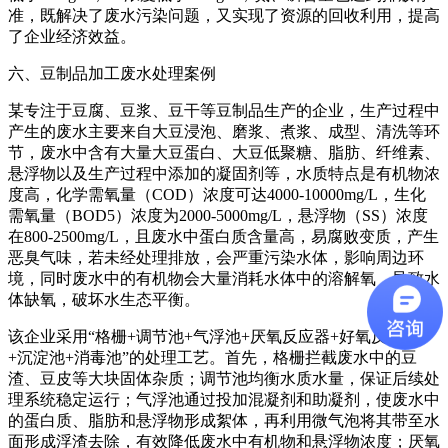
准，既解决了废水污染问题，又实现了资源的回收利用，提高
了企业经济效益。
六、豆制品加工废水处理案例
某专注于豆腐、豆浆、豆干等豆制品生产的企业，生产过程中
产生的废水主要来自大豆浸泡、磨浆、煮浆、成型、清洗等环
节，废水中含有大量大豆蛋白、大豆低聚糖、脂肪、纤维素、
悬浮物以及生产过程中添加的凝固剂等，水质特点是有机物浓
度高，化学需氧量（COD）浓度可达4000-10000mg/L，生化
需氧量（BOD5）浓度为2000-5000mg/L，悬浮物（SS）浓度
在800-2500mg/L，且废水中蛋白质含量高，易腐败变质，产生
恶臭气味，若未经处理排放，会严重污染水体，影响周边环
境，同时废水中的有机物会大量消耗水体中的溶解氧，导致水
体缺氧，破坏水生态平衡。
该企业采用“格栅+调节池+气浮池+厌氧反应器+好氧反应器
+沉淀池+消毒池”的处理工艺。首先，格栅拦截废水中的豆
渣、豆皮等大块固体杂质；调节池均衡水质水量，保证后续处
理系统稳定运行；气浮池通过投加混凝剂和助凝剂，使废水中
的蛋白质、脂肪和悬浮物形成絮体，再利用微气泡将其带至水
面形成浮渣去除，有效降低废水中有机物和悬浮物浓度；厌氧