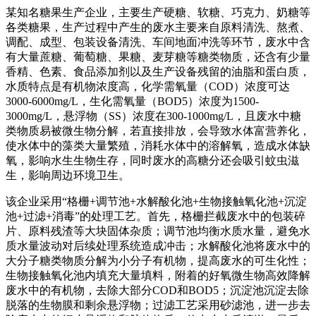
某知名糖果生产企业，主要生产硬糖、软糖、巧克力、奶糖等
各类糖果，生产过程中产生的废水主要来自原料清洗、熬煮、
调配、成型、包装设备清洗、车间地面冲洗等环节，废水中含
有大量蔗糖、葡萄糖、果糖、麦芽糖等糖类物质，还含有少量
香精、色素、食品添加剂以及生产设备残留的油脂和蛋白质，
水质特点是有机物浓度高，化学需氧量（COD）浓度可达
3000-6000mg/L，生化需氧量（BOD5）浓度为1500-
3000mg/L，悬浮物（SS）浓度在300-1000mg/L，且废水中糖
类物质易被微生物分解，若直接排放，会导致水体富营养化，
使水体中的藻类大量繁殖，消耗水体中的溶解氧，造成水体缺
氧，影响水生生物生存，同时废水的高糖分还会吸引蚊虫滋
生，影响周边环境卫生。
该企业采用“格栅+调节池+水解酸化池+生物接触氧化池+沉淀
池+过滤+消毒”的处理工艺。首先，格栅拦截废水中的包装碎
片、原料残渣等大块固体杂质；调节池均衡水质水量，避免水
质水量波动对后续处理系统造成冲击；水解酸化池将废水中的
大分子糖类物质分解为小分子有机物，提高废水的可生化性；
生物接触氧化池内填充大量填料，附着的好氧微生物高效降解
废水中的有机物，去除大部分COD和BOD5；沉淀池沉淀去除
脱落的生物膜和剩余悬浮物；过滤工艺采用砂滤池，进一步去