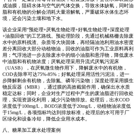
成油膜，阻碍水体与空气的气体交换，导致水体缺氧，同时油
脂和有机物的分解会消耗大量溶解氧，严重破坏水体生态环
境，还会污染土壤和地下水。
该企业采用“预处理+厌氧生物处理+好氧生物处理+深度处理
+油脂回收”的工艺路线。预处理阶段，先通过机械格栅去除废
水中的原料残渣、杂质等大块固体，再经隔油池利用油水密度
差分离回收大部分动植物油，回收的油脂可作为工业原料再利
用；气浮池进一步去除废水中的细小油脂和悬浮物，降低废水
中油脂和有机物浓度；厌氧处理采用升流式厌氧污泥床
（UASB），在厌氧微生物作用下，降解废水中的有机物，
COD去除率可达75%-85%；好氧处理采用活性污泥法，进一
步降解剩余有机物，去除氮、磷等污染物；深度处理采用膜生
物反应器（MBR），通过膜的高效截留作用，确保出水水质
稳定达标；同时，企业对生产过程中产生的废油脂进行回收处
理，实现资源化利用，减少污染物排放。处理后，出水COD
浓度低于100mg/L，BOD5浓度低于20mg/L，动植物油浓度低
于15mg/L，各项指标均达到排放标准，处理后的水可用于厂
区绿化和设备冷却，降低企业用水成本。
八、糖果加工废水处理案例