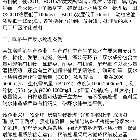
有机物，使COD、BOD5浓度大幅降低；最后，采用二氧化氯
消毒，杀灭废水中的致病菌，确保出水水质安全。处理后，出
水COD浓度低于100mg/L，BOD5浓度低于20mg/L，动植物油
浓度低于15mg/L，各项指标均达到排放标准，处理后的水可
用于厂区绿化灌溉。
三、啤酒生产废水处理案例
某知名啤酒生产企业，生产过程中产生的废水主要来自麦芽制
备、糖化、发酵、过滤、洗瓶、灌装等环节，废水成分包含大
量可降解有机物，如糖类、醇类、有机酸、酵母细胞以及少量
酒糟残渣，还含有生产过程中使用的清洗剂、消毒剂等。废水
水质特点是化学需氧量（COD）浓度较高，一般在2000-
5000mg/L，生化需氧量（BOD5）浓度为1000-2500mg/L，悬
浮物（SS）浓度在300-1000mg/L，pH值呈弱酸性，且废水排
放量较大，日排放量可达数千立方米，若不妥善处理，会对受
纳水体造成严重有机污染，破坏水体生态平衡。
该企业采用“预处理+厌氧生物处理+好氧生物处理+深度处
理”的工艺路线。预处理阶段，先通过转鼓式格栅去除废水中
的酒糟、酵母等大颗粒杂质，再经调节池调节水质水量，保证
后续处理系统稳定运行；厌氧处理采用内循环厌氧反应器