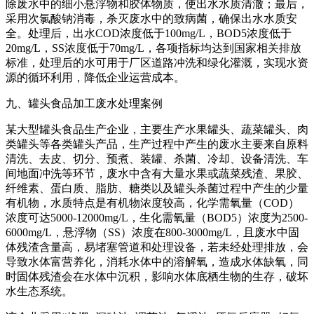
除废水中的细小悬浮物和胶体物质，使出水水质清澈；最后，
采用次氯酸钠消毒，杀灭废水中的致病菌，确保出水水质安
全。处理后，出水COD浓度低于100mg/L，BOD5浓度低于
20mg/L，SS浓度低于70mg/L，各项指标均达到国家相关排放
标准，处理后的水可用于厂区道路冲洗和绿化灌溉，实现水资
源的循环利用，降低企业运营成本。
九、罐头食品加工废水处理案例
某大型罐头食品生产企业，主要生产水果罐头、蔬菜罐头、肉
类罐头等各类罐头产品，生产过程中产生的废水主要来自原料
清洗、去皮、切分、预煮、装罐、杀菌、冷却、设备清洗、车
间地面冲洗等环节，废水中含有大量水果或蔬菜残渣、果胶、
纤维素、蛋白质、脂肪、糖类以及罐头杀菌过程中产生的少量
有机物，水质特点是有机物浓度较高，化学需氧量（COD）
浓度可达5000-12000mg/L，生化需氧量（BOD5）浓度为2500-
6000mg/L，悬浮物（SS）浓度在800-3000mg/L，且废水中固
体残渣含量高，易堵塞管道和处理设备，若未经处理排放，会
导致水体富营养化，消耗水体中的溶解氧，造成水体缺氧，同
时固体残渣会在水体中沉积，影响水体底栖生物的生存，破坏
水生态系统。