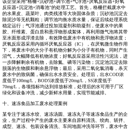
该企业采用“格栅+沉砂池+调节池+气浮池+厌氧反应器+好氧
反应器+沉淀池+消毒池”的处理工艺。首先，格栅拦截废水中
的水果皮、蔬菜叶、肉类残渣等大块固体杂质；沉砂池沉淀去
除泥沙等无机颗粒；调节池均衡水质水量，保证后续处理系统
稳定运行；气浮池通过投加混凝剂和助凝剂，使废水中的果
胶、纤维素、蛋白质和悬浮物形成絮体，再利用微气泡将其带
至水面形成浮渣去除，有效降低废水中有机物和悬浮物浓度；
厌氧反应器采用内循环厌氧反应器（IC），在厌氧微生物作用
下，将废水中的大分子有机物分解为小分子有机物，同时产生
沼气，大幅降低有机物浓度；好氧反应器采用活性污泥法，进
一步降解剩余有机物，去除氮、磷等污染物；沉淀池沉淀去除
脱落的生物膜和剩余悬浮物；最后，采用二氧化氯消毒，杀灭
废水中的致病菌，确保出水水质安全。处理后，出水COD浓
度低于100mg/L，BOD5浓度低于20mg/L，SS浓度低于
70mg/L，各项指标均达到排放标准，处理后的水可用于厂区
绿化和设备冲洗，减少新鲜水用量，实现节能减排。
十、速冻食品加工废水处理案例
某专注于速冻水饺、速冻汤圆、速冻丸子等速冻食品生产的企
业，生产过程中产生的废水主要来自原料清洗、绞肉、斩拌、
成型、速冻、包装设备清洗、车间地面冲洗等环节，废水中含