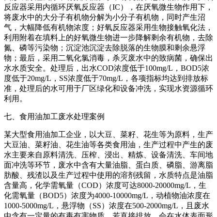
反应器采用内循环厌氧反应器（IC），在厌氧微生物作用下，
将废水中的大分子有机物分解为小分子有机物，同时产生沼
气，大幅降低有机物浓度；好氧反应器采用生物接触氧化法，
利用附着在填料上的好氧微生物进一步降解剩余有机物，去除
氮、磷等污染物；沉淀池沉淀去除脱落的生物膜和剩余悬浮
物；最后，采用二氧化氯消毒，杀灭废水中的致病菌，确保出
水水质安全。处理后，出水COD浓度低于100mg/L，BOD5浓
度低于20mg/L，SS浓度低于70mg/L，各项指标均达到排放标
准，处理后的水可用于厂区绿化和设备冲洗，实现水资源循环
利用。
七、食用油加工废水处理案例
某大型食用油加工企业，以大豆、菜籽、花生等为原料，生产
大豆油、菜籽油、花生油等各类食用油，生产过程中产生的废
水主要来自原料清洗、压榨、浸出、精炼、设备清洗、车间地
面冲洗等环节，废水中含有大量油脂、蛋白质、磷脂、游离脂
肪酸、残渣以及生产过程中使用的溶剂残留，水质特点是油脂
含量高，化学需氧量（COD）浓度可达8000-20000mg/L，生
化需氧量（BOD5）浓度为4000-10000mg/L，动植物油浓度在
1000-5000mg/L，悬浮物（SS）浓度在500-2000mg/L，且废水
中含有一定量的有毒有害物质，若直接排放，会在水体表面形