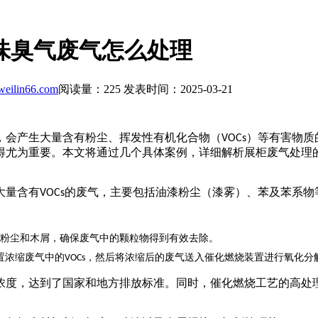
味臭气废气怎么处理
eilin66.com
阅读量：
225
发表时间：2025-03-21
，会产生大量含有粉尘、挥发性有机化合物（
）等有害物质
VOCs
得尤为重要。本文将通过几个具体案例，详细解析展柜废气处理
大量含有
的废气，主要包括油漆粉尘（漆雾）、苯及苯系物
VOCs
粉尘和木屑，确保废气中的颗粒物得到有效去除。
置浓缩废气中的
，然后将浓缩后的废气送入催化燃烧装置进行氧化分
VOCs
浓度，达到了国家和地方排放标准。同时，催化燃烧工艺的高处