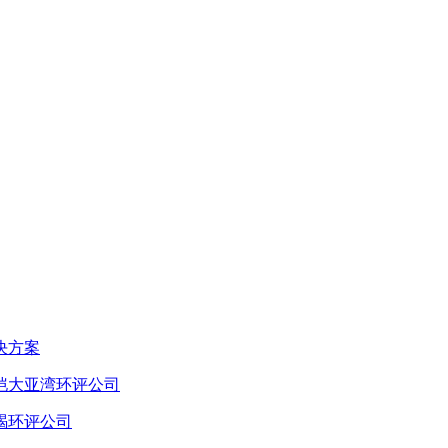
决方案
恺大亚湾环评公司
碣环评公司