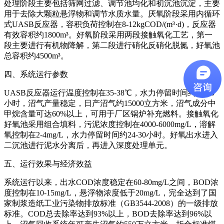
处理阶段主要包括筛网过滤、调节池均化和初沉池沉淀，主要
用于去除大颗粒悬浮物和调节水质水量。厌氧阶段采用内循环
式UASB反应器，容积负荷控制在8-12kgCOD/(m³·d)，反应器
有效容积约1800m³。好氧阶段采用两段接触氧化工艺，第一
段主要进行有机物降解，第二段进行硝化反硝化脱氮，好氧池
总容积约4500m³。
四、系统运行参数
UASB反应器运行温度控制在35-38℃，水力停留时间约12-15
小时，沼气产量稳定，日产沼气约15000立方米，沼气成分中
甲烷含量可达60%以上，可用于厂区锅炉补充燃料。接触氧化
好氧池采用组合填料，污泥浓度控制在4000-6000mg/L，溶解
氧控制在2-4mg/L，水力停留时间约24-30小时。好氧出水进入
二沉池进行泥水分离后，再进入深度处理单元。
五、运行效果与经济效益
系统运行以来，出水COD浓度稳定在60-80mg/L之间，BOD浓
度控制在10-15mg/L，悬浮物浓度低于20mg/L，完全达到了国
家制浆造纸工业污染物排放标准（GB3544-2008）的一级排放
标准。COD总去除率达到93%以上，BOD去除率达到96%以