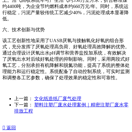
上。沼气回收系统年可产生沼气约550万立方米，折合标准煤
约4400吨，为企业节约燃料成本约660万元/年。同时，系统运
行稳定，污泥产量较传统工艺减少40%，污泥处理成本显著降
低。
六、技术创新与优势
该工艺创新性地采用了UASB厌氧与接触氧化好氧的组合形
式，充分发挥了厌氧处理高负荷、好氧处理高效降解的优势。
通过合理设计厌氧出水pH调节和营养盐投加系统，有效解决
了厌氧出水对后续好氧处理的抑制影响。同时，采用两段式好
氧工艺，分别承担有机降解和脱氮功能，提高了系统的整体处
理能力和运行稳定性。系统配备了自动控制系统，可实时监测
和调整各工艺参数，确保了处理效果的稳定性和可靠性。
上一篇：
文化纸造纸厂废气处理
下一篇：
塑料注塑厂废水处理案例｜精密注塑厂废水零
排放工程

返回