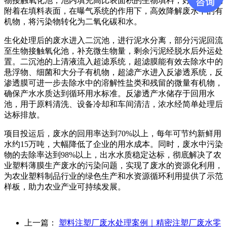
物接触氧化池，池内填充高比表面积的生物填料，好氧微生物
附着在填料表面，在曝气系统的作用下，高效降解废水中的有
机物，将污染物转化为二氧化碳和水。
生化处理后的废水进入二沉池，进行泥水分离，部分污泥回流
至生物接触氧化池，补充微生物量，剩余污泥经脱水后外运处
置。二沉池的上清液流入超滤系统，超滤膜能有效去除水中的
悬浮物、细菌和大分子有机物，超滤产水进入反渗透系统，反
渗透膜可进一步去除水中的溶解性盐类和残留的微量有机物，
确保产水水质达到循环用水标准。反渗透产水储存于回用水
池，用于原料清洗、设备冷却和车间清洁，浓水经简单处理后
达标排放。
项目投运后，废水的回用率达到70%以上，每年可节约新鲜用
水约15万吨，大幅降低了企业的用水成本。同时，废水中污染
物的去除率达到98%以上，出水水质稳定达标，彻底解决了农
业塑料薄膜生产废水的污染问题，实现了废水的资源化利用，
为农业塑料制品行业的绿色生产和水资源循环利用提供了示范
样板，助力农业产业可持续发展。
上一篇：
塑料注塑厂废水处理案例｜精密注塑厂废水零