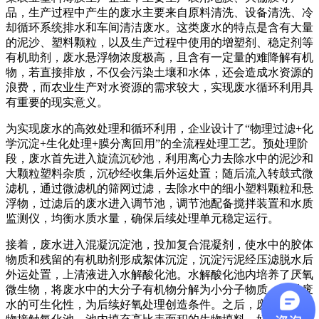
品，生产过程中产生的废水主要来自原料清洗、设备清洗、冷
却循环系统排水和车间清洁废水。这类废水的特点是含有大量
的泥沙、塑料颗粒，以及生产过程中使用的增塑剂、稳定剂等
有机助剂，废水悬浮物浓度极高，且含有一定量的难降解有机
物，若直接排放，不仅会污染土壤和水体，还会造成水资源的
浪费，而农业生产对水资源的需求较大，实现废水循环利用具
有重要的现实意义。
为实现废水的高效处理和循环利用，企业设计了“物理过滤+化
学沉淀+生化处理+膜分离回用”的全流程处理工艺。预处理阶
段，废水首先进入旋流沉砂池，利用离心力去除水中的泥沙和
大颗粒塑料杂质，沉砂经收集后外运处置；随后流入转鼓式微
滤机，通过微滤机的筛网过滤，去除水中的细小塑料颗粒和悬
浮物，过滤后的废水进入调节池，调节池配备搅拌装置和水质
监测仪，均衡水质水量，确保后续处理单元稳定运行。
接着，废水进入混凝沉淀池，投加复合混凝剂，使水中的胶体
物质和残留的有机助剂形成絮体沉淀，沉淀污泥经压滤脱水后
外运处置，上清液进入水解酸化池。水解酸化池内培养了厌氧
微生物，将废水中的大分子有机物分解为小分子物质，提升废
水的可生化性，为后续好氧处理创造条件。之后，废水进入生